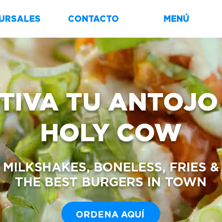
URSALES
CONTACTO
MENÚ
TIVA TU ANTOJO
HOLY COW
MILKSHAKES, BONELESS, FRIES &
THE BEST BURGERS IN TOWN
ORDENA AQUÍ