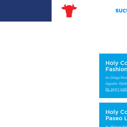
SUC
Holy C
Fashion
Av. Diego Ri
Agustín, 6626
81 2557 92
Holy C
Paseo 
Av. Miguel Al