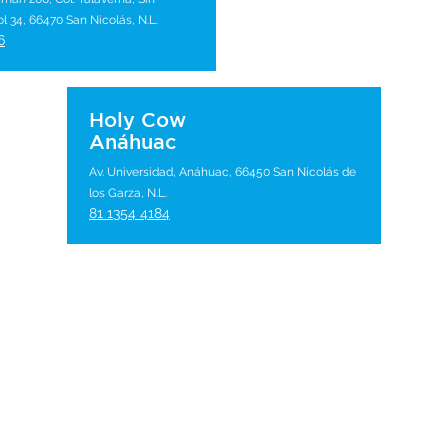
 34, 66470 San Nicolás, N.L.
6
Holy Cow
Anáhuac
Av. Universidad, Anáhuac, 66450 San Nicolás de
los Garza, N.L.
81 1354 4184