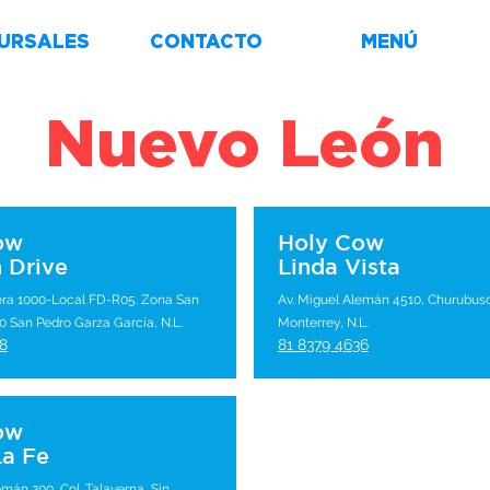
URSALES
CONTACTO
MENÚ
Nuevo León
ow
Holy Cow
 Drive
Linda Vista
vera 1000-Local FD-R05. Zona San
Av. Miguel Alemán 4510, Churubus
0 San Pedro Garza García, N.L.
Monterrey, N.L.
68
81 8379 4636
ow
La Fe
emán 200, Col. Talaverna, Sin